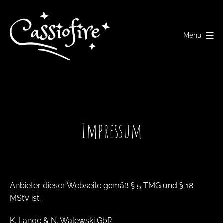
Zum
Inhalt
springen
Menü
Cassiofire
Impressum
Anbieter dieser Webseite gemäß § 5 TMG und § 18
MStV ist:
K. Lange & N. Walewski GbR